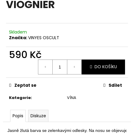
VIOGNIER
a
j
í
t
Skladem
?
Značka:
VINYES OSCULT
590 Kč
Měrná
DO KOŠÍKU
cena:
HLEDAT
Zeptat se
Sdílet
D
Kategorie
:
VÍNA
o
p
o
Popis
Diskuze
r
u
Jasně žlutá barva se zelenkavými odlesky. Na nosu se objevuje ce