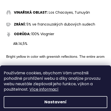
č
u
j
VINAŘSKÁ OBLAST:
Los Chacayes, Tunuyán
e
m
ZRÁNÍ:
5% ve francouzských dubových sudech
e
ODRŮDA:
100% Viognier
GRAN
Alk.
14,5%
CABERNET
FRANC
RIGLOS
Bright yellow in color with greenish reflections. The entire aromat
1
299
VINEYARDS:
located in
Los Chacayes, Tunuyán
Kč
Používáme cookies, abychom Vám umožnili
pohodlné prohlížení webu a díky analýze provozu
AGEING:
5% French oak barrel fermented
webu neustále zlepšovali jeho funkce, výkon a
WINE VARIETY:
100% Viognier
použitelnost.
Více informací
Alc.
14,5%
Nastavení
Z
Vytvořil Shoptet