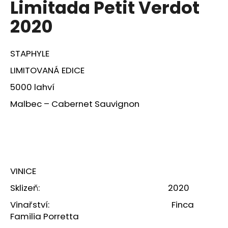
Limitada Petit Verdot
a
2020
j
í
t
STAPHYLE
?
LIMITOVANÁ EDICE
5000 lahví
Malbec – Cabernet Sauvignon
HLEDAT
D
VINICE
o
p
Sklizeň: 2020
o
Vinařství: Finca
r
Familia Porretta
u