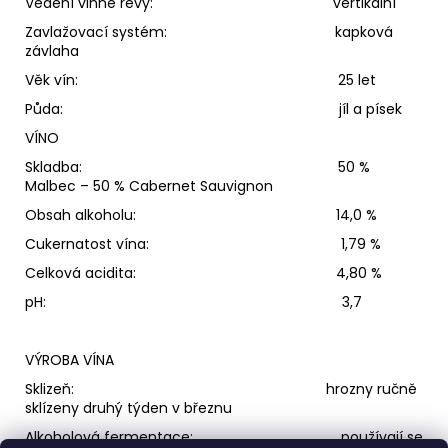
Vedení vinné révy: vertikální
Zavlažovací systém: kapková
závlaha
Věk vín: 25 let
Půda: jíl a písek
VÍNO
Skladba: 50 %
Malbec – 50 % Cabernet Sauvignon
Obsah alkoholu: 14,0 %
Cukernatost vína: 1,79 %
Celková acidita: 4,80 %
pH: 3,7
VÝROBA VÍNA
Sklizeň: hrozny ručně
sklízeny druhý týden v březnu
Alkoholová fermentace: používají se