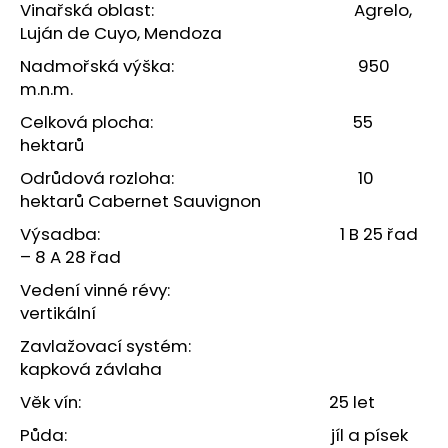
č
Vinařská oblast: Agrelo,
u
Luján de Cuyo, Mendoza
j
Nadmořská výška: 950
e
m.n.m.
m
e
Celková plocha: 55
hektarů
PATAGONSKÝ
Odrůdová rozloha: 10
RIB-
hektarů Cabernet Sauvignon
EYE
S
Výsadba: 1 B 25 řad
KOSTÍ
– 8 A 28 řad
–
EXKLUZIVNÍ
Vedení vinné révy:
ARGENTINSKÉ
HOVĚZÍ
vertikální
1
Zavlažovací systém:
520
kapková závlaha
Kč
Věk vín: 25 let
Půda: jíl a písek