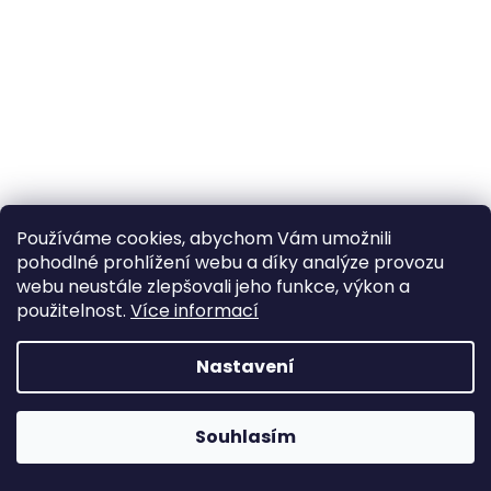
a
j
í
t
?
Používáme cookies, abychom Vám umožnili
HLEDAT
pohodlné prohlížení webu a díky analýze provozu
webu neustále zlepšovali jeho funkce, výkon a
použitelnost.
Více informací
D
Nastavení
o
p
o
Souhlasím
r
u