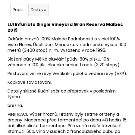
č
u
Popis
Diskuze
j
e
LUI Infuriato Single Vineyard Gran Reserva Malbec
m
2019
e
Odrůda hroznů 100% Malbec Podrobnosti o vinici 100%
Vista Flores, Údolí Uco, Mendoza. v nadmořské výšce 1100
metrů (3400 stop) n. m. Vysazeno v roce 1995.
CAELUM
ECLAT
Složení půdy Mělké aluviální půdy: 80% písku, 10%
RESERVA
vápenec a 10% jílu. Hloubka ornice 1 metr (3,20 stopy).
GOLD
EXTRA
Pěstování vinné révy Vertikální poloha vedení révy (VSP).
BRUT
Kapkové zavlažování.
999
Kč
Detaily sklizně Ruční sběr do přepravek v posledním
týdnu
března.
VINIFIKACE Výběr hroznů. Hrozny byly šetrně otrženy a
drceny. Macerace před fermentací po dobu 48 hodin. 15
dní alkoholické fermentace. Přirozená mléčná kvašení.
Stárnutí: 50% vína v sudech z francouzského dubu po