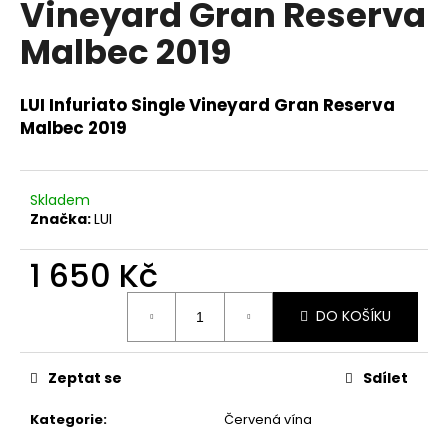
Vineyard Gran Reserva
a
Malbec 2019
j
í
t
LUI Infuriato Single Vineyard Gran Reserva
?
Malbec 2019
Skladem
Značka:
LUI
HLEDAT
1 650 Kč
Měrná
D
DO KOŠÍKU
cena:
o
p
Zeptat se
Sdílet
o
r
Kategorie
:
Červená vína
u