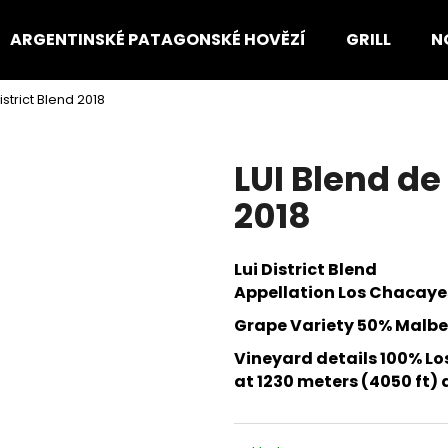
ARGENTINSKÉ PATAGONSKÉ HOVĚZÍ
GRILL
N
strict Blend 2018
Co potřebujete najít?
LUI Blend de
HLEDAT
2018
Lui District Blend
Doporučujeme
Appellation Los Chacaye
Grape Variety 50% Malbe
Vineyard details 100% L
at 1230 meters (4050 ft) a.