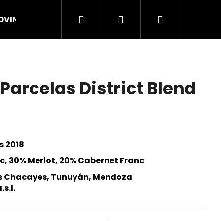
Hledat
Přihlášení
Nákupní
OVINKY
VÍNA
GALLERY
TERROIR
O
košík
 Parcelas District Blend
s 2018
c, 30% Merlot, 20% Cabernet Franc
os Chacayes, Tunuyán, Mendoza
s.l.
Následující