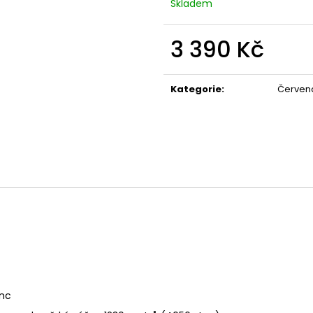
IRIS MALBEC 2024
CAELUM GRAN R
Skladem
250 Kč
950 Kč
3 390 Kč
Měrná
cena:
Kategorie
:
Červen
anc