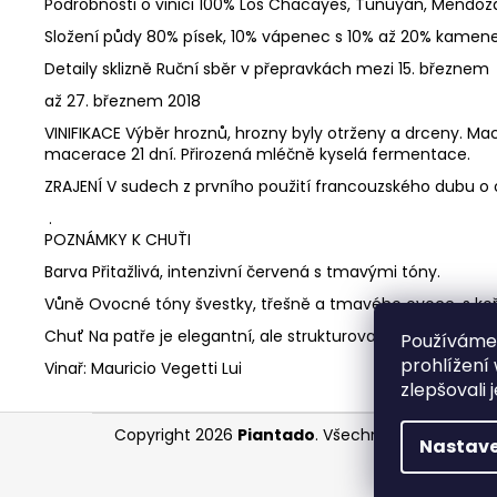
Podrobnosti o vinici 100% Los Chacayes, Tunuyán, Mendoz
Složení půdy 80% písek, 10% vápenec s 10% až 20% kamene 
Detaily sklizně Ruční sběr v přepravkách mezi 15. březnem
až 27. březnem 2018
VINIFIKACE Výběr hroznů, hrozny byly otrženy a drceny. 
macerace 21 dní. Přirozená mléčně kyselá fermentace.
ZRAJENÍ V sudech z prvního použití francouzského dubu o 
.
POZNÁMKY K CHUŤI
Barva Přitažlivá, intenzivní červená s tmavými tóny.
Vůně Ovocné tóny švestky, třešně a tmavého ovoce, s koř
Chuť Na patře je elegantní, ale strukturované, s trvalým z
Používáme
prohlížení
Vinař: Mauricio Vegetti Lui
zlepšovali 
Z
Copyright 2026
Piantado
. Všechna práva vyhraz
Nastave
á
p