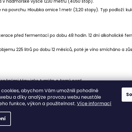
a v nadmořské výšce 1230 metrů (4050 stop).
na povrchu. Hloubka ornice 1 metr (3,20 stopy). Typ podloží: ku
Macerace před fermentací po dobu 48 hodin. 12 dní alkoholické 
objemu 225 litrů po dobu 12 měsíců, poté je víno smícháno a zů
eněnými tóny jako tymián a černý pepř.
ávěrem, což z něj činí víno, které je těžké zapomenout.
 cookies, abychom Vám umožnili pohodlné
S
 webu a díky analýze provozu webu neustále
jeho funkce, výkon a použitelnost.
Více informací
ena.
ní