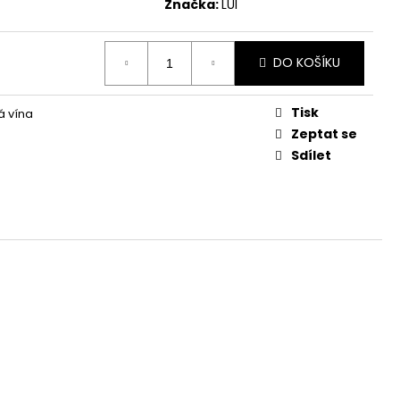
ESERVA MALBEC 2016
Značka:
LUI
DO KOŠÍKU
Tisk
á vína
Zeptat se
Sdílet