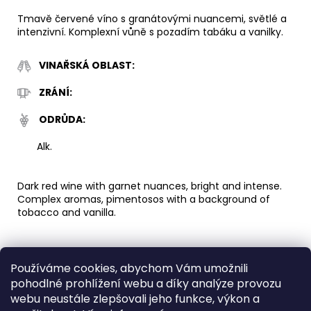
č
u
Tmavě červené víno s granátovými nuancemi, světlé a
j
intenzivní. Komplexní vůně s pozadím tabáku a vanilky.
e
m
VINAŘSKÁ OBLAST:
e
ZRÁNÍ:
CAELUM
ODRŮDA:
ECLAT
PLATA
Alk.
EXTRA
BRUT
790
Dark red wine with garnet nuances, bright and intense.
Kč
Complex aromas, pimentosos with a background of
tobacco and vanilla.
VINEYARDS:
Používáme cookies, abychom Vám umožnili
pohodlné prohlížení webu a díky analýze provozu
AGEING:
webu neustále zlepšovali jeho funkce, výkon a