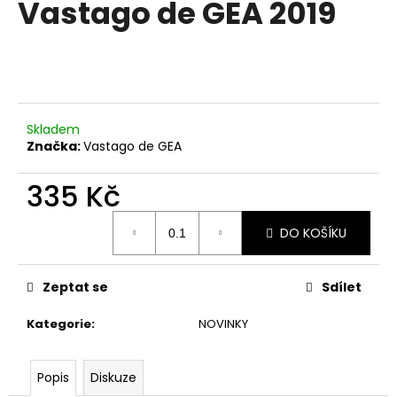
Vastago de GEA 2019
a
j
í
t
?
Skladem
Značka:
Vastago de GEA
335 Kč
HLEDAT
Měrná
DO KOŠÍKU
cena:
D
Zeptat se
Sdílet
o
p
Kategorie
:
NOVINKY
o
r
u
Popis
Diskuze